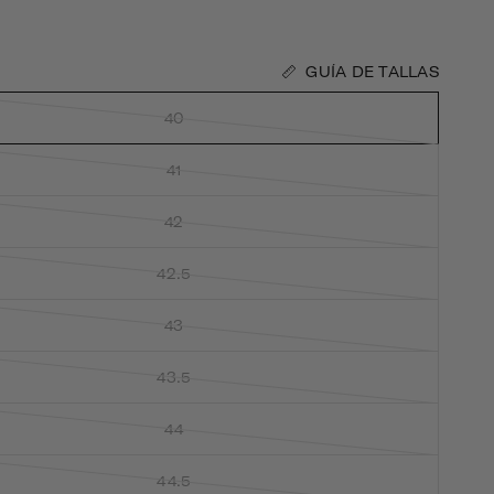
GUÍA DE TALLAS
40
41
42
42.5
43
43.5
44
44.5