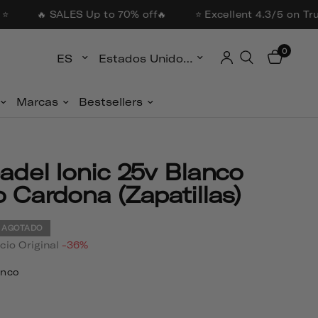
⭐
🔥 SALES Up to 70% off🔥
⭐ Excellent 4.3/5 on Trus
0
Actualizar país/región
Actualizar país/región
Marcas
Bestsellers
 Cardona (zapatillas)
AGOTADO
cio Original
-36%
anco