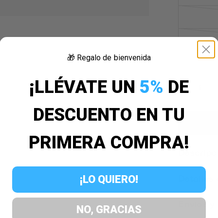
🎁 Regalo de bienvenida
¡LLÉVATE UN
5%
DE
DESCUENTO EN TU
PRIMERA COMPRA!
Descripc
¡LO QUIERO!
Detalles
Envíos y
NO, GRACIAS