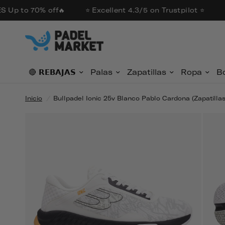
 Up to 70% off🔥
⭐ Excellent 4.3/5 on Trustpilot ⭐

🔴​ 𝗥𝗘𝗕𝗔𝗝𝗔𝗦
Palas
Zapatillas
Ropa
B
Inicio
/
Bullpadel Ionic 25v Blanco Pablo Cardona (zapatillas