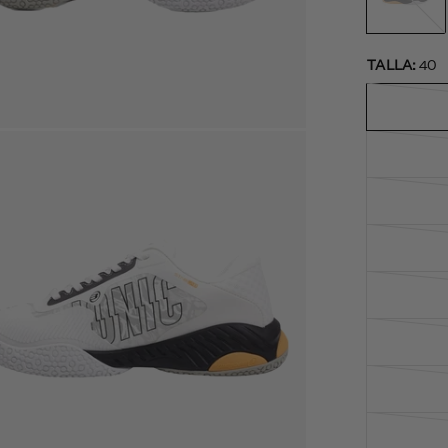
TALLA:
40