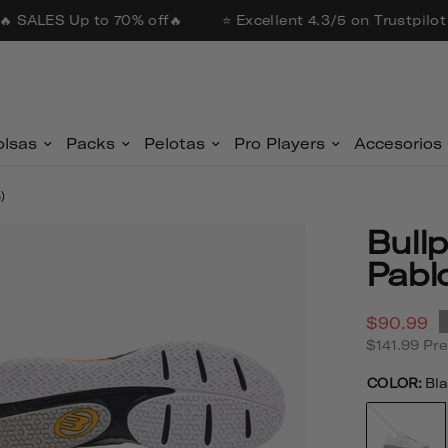
 SALES Up to 70% off🔥
⭐ Excellent 4.3/5 on Trustpilot 
olsas
Packs
Pelotas
Pro Players
Accesorios
)
Bullpadel Ionic 25v Blanco
Pablo
$90.99
$141.99
Pre
COLOR:
Bl
Blanco