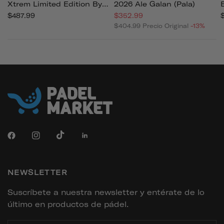
Xtrem Limited Edition By
2026 Ale Galan (pala)
Agustin Tapia 2026 (pala)
$487.99
$352.99
$404.99
Precio Original
-13%
NEWSLETTER
Suscríbete a nuestra newsletter y entérate de lo
último en productos de pádel.