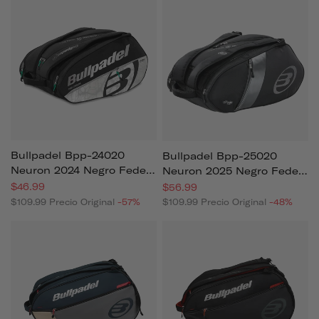
Bullpadel Bpp-24020
Bullpadel Bpp-25020
Neuron 2024 Negro Fede
Neuron 2025 Negro Fede
Chingotto (paletero)
Chingotto (paletero)
$46.99
$56.99
$109.99
Precio Original
-57%
$109.99
Precio Original
-48%