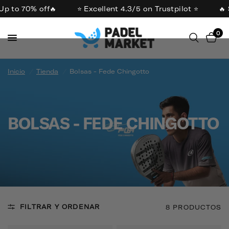
p to 70% off🔥
⭐ Excellent 4.3/5 on Trustpilot ⭐
🔥 
0
Inicio
/
Tienda
/
Bolsas - Fede Chingotto
BOLSAS - FEDE CHINGOTTO
FILTRAR Y ORDENAR
8 PRODUCTOS