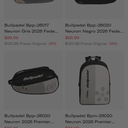
Bullpadel Bpp-26017
Bullpadel Bpp-26020
Neuron Gris 2026 Fede
Neuron Negro 2026 Fede
Chingotto (paletero)
Chingotto (paletero)
$88.99
$88.99
$120.99
Precio Original
-26%
$120.99
Precio Original
-26%
Bullpadel Bpp-26020
Bullpadel Bpm-26020
Neuron 2026 Premier
Neuron 2026 Premier
Padel Fede Chingotto
Padel Fede Chingotto