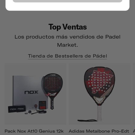
Top Ventas
Los productos más vendidos de Padel
Market.
Tienda de Bestsellers de Pádel
Pack Nox At10 Genius 12k
Adidas Metalbone Pro-Edt