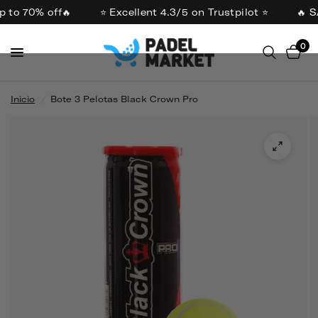
 to 70% off🔥
⭐ Excellent 4.3/5 on Trustpilot ⭐
🔥 S
0
Inicio
/
Bote 3 Pelotas Black Crown Pro