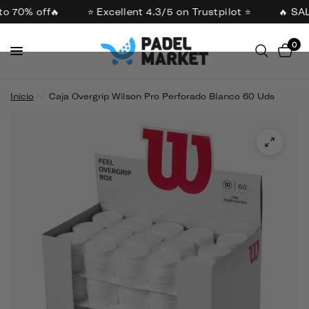
o 70% off🔥
⭐ Excellent 4.3/5 on Trustpilot ⭐
🔥 SAL
0
Inicio
/
Caja Overgrip Wilson Pro Perforado Blanco 60 Uds