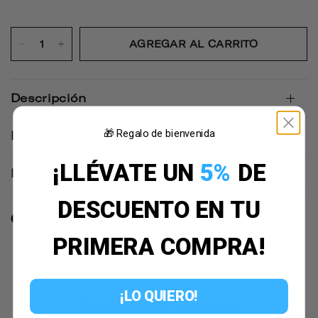
AGREGAR AL CARRITO
Descripción
🎁 Regalo de bienvenida
Detalles del producto
¡LLÉVATE UN
5%
DE
Envíos y Devoluciones
DESCUENTO EN TU
PRIMERA COMPRA!
¡LO QUIERO!
Reseñas de Clientes